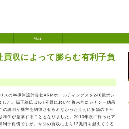
Mail
社買収によって膨らむ有利子負
スの半導体設計会社ARMホールディングスを240億ポン
しました。孫正義氏はIoT分野において将来的にシナジー効果
この説明が株主を納得させられなかったうえに多額のキャ
は株価が急落することとなりました。2013年度に行ったア
めた有利子負債ですが、今回の買収により12兆円を越えてくる