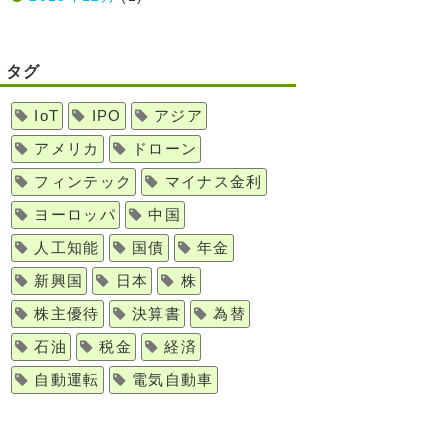
タグ
IoT
IPO
アジア
アメリカ
ドローン
フィンテック
マイナス金利
ヨーロッパ
中国
人工知能
国債
年金
新興国
日本
株
株主優待
決算書
為替
石油
税金
経済
自動運転
電気自動車