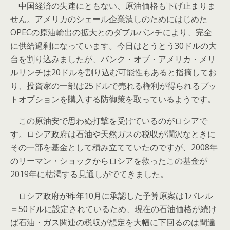
中国経済の失速にともない、原油価格も下げ止まりま
せん。アメリカのシェール企業潰しのためにはじめた
OPECの原油輸出の拡大とのダブルパンチにより、完全
に供給過剰になっています。今日はとうとう30ドルの大
台を割り込みましたが、バンク・オブ・アメリカ・メリ
ルリンチは20ドルを割り込む可能性もあると指摘してお
り、投資家の一部は25ドルで売れる権利が得られるプッ
トオプションを購入する防御策を取っているようです。
この原油安で思わぬ打撃を受けているのがロシアで
す。ロシア政府は石油や天然ガスの税収が潤沢なときに
その一部を基金として積み立てていたのですが、2008年
のリーマン・ショックからロシアを救ったこの基金が
2019年に枯渇する見通しがでてきました。
ロシア政府が昨年10月に承認した予算原案は1バレル
＝50ドルに設定されているため、現在の石油価格が続け
ば石油・ガス関連の税収が想定を大幅に下回るのは間違