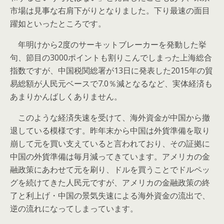
市場は見事な右肩下がりとなりました。下り最速の面目
躍如といったところです。
年明けから2度のサーキットブレーカーを発動した挙
句、節目の3000ポイントも割りこんでしまった上海総合
指数ですが、中国税関総署が13日に発表した2015年の貿
易総額が人民元ベースで7.0％減となるなど、実体経済も
あまりかんばしくありません。
このような経済失速を受けて、海外資金が中国から撤
退している模様です。昨年末から中国は外貨準備を取り
崩して元を買い支えていると言われており、その証拠に
中国の外貨準備は毎月減ってきています。アメリカの金
融政策にあわせて元を刷り、ドルを買うことでドルペッ
グを続けてきた人民元ですが、アメリカの金融政策の終
了と利上げ・中国の景気失速による海外資金の流出で、
逆の流れになってしまっています。