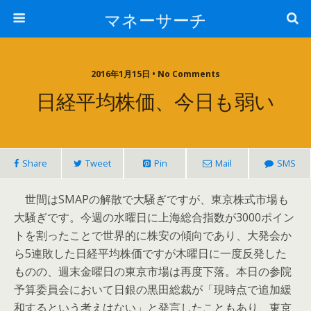
マネーサーチ
2016年1月15日 • No Comments
日経平均株価、今日も弱い
Share
Tweet
Pin
Mail
SMS
世間はSMAPの解散で大騒ぎですが、東京株式市場も
大騒ぎです。今週の水曜日に上海総合指数が3000ポイン
トを割ったことで世界的に株安の傾向であり、大発会か
ら5連敗した日経平均株価ですが木曜日に一度反発した
ものの、週末金曜日の東京市場は再度下落。本日の参院
予算委員会において日銀の黒田総裁が「現時点で追加緩
和するという考えはない」と発言したこともあり、東京