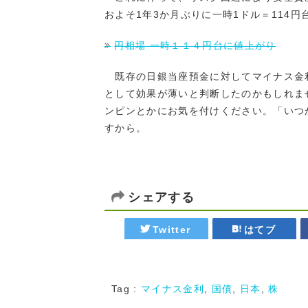
およそ1年3か月ぶりに一時1ドル＝114
円相場 一時１１４円台に値上がり
既存の日銀当座預金に対してマイナス金
として効果が薄いと判断したのかもしれま
ンピンとかにお気を付けください。「いつ
すから。
シェアする
Twitter
はてブ
Tag :
マイナス金利
,
国債
,
日本
,
株