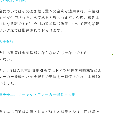
金についてはそのまま据え置きの金利が適用され、今後追
金利が付与されるからであると思われます。今後、積み上
利になる訳ですが、今回の追加緩和政策について言えば銀
リンク先では批判されておられます。
大手銀行
今回の政策は金融緩和にならないんじゃないですか
えない。
が、9日の東京証券取引所ではドイツ発世界同時株安によ
レーカー発動のため全限月で売買を一時停止され、本日10
まいました。
買を停止、サーキットブレーカー発動＝大取
産である円通貨を買う動きが強まる結果となり、円相場は