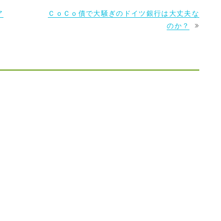
ア
ＣｏＣｏ債で大騒ぎのドイツ銀行は大丈夫な
のか？