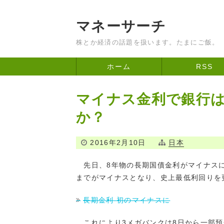
マネーサーチ
株とか経済の話題を扱います。たまにご飯。
ホーム
RSS
マイナス金利で銀行
か？
2016年2月10日
日本
先日、8年物の長期国債金利がマイナスに
までがマイナスとなり、史上最低利回りを
長期金利 初のマイナスに
これにより3メガバンクは8日から一部預