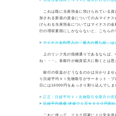
これは既に当座預金に預けられている資
加される新規の資金についてのみマイナス
げられる当座預金についてはマイナスの金
行の増収要因にしかならないと、こちらの
マイナス金利導入の「最大の勝ち組」は
上のリンク先の指摘通りであるならば、
ね・・・。各銀行が融資拡大に動くとは思
銀行の収益がどうなるのかは分かりません
り日経平均ＶＩ先物取引がサーキット・ブ
日には16000円をあっさり割り込んでし
訂正：日経平均ＶＩ先物取引全限月の売
日経平均株価 終値で１万６０００円割れ
これに伴って、リスク回避により安全資