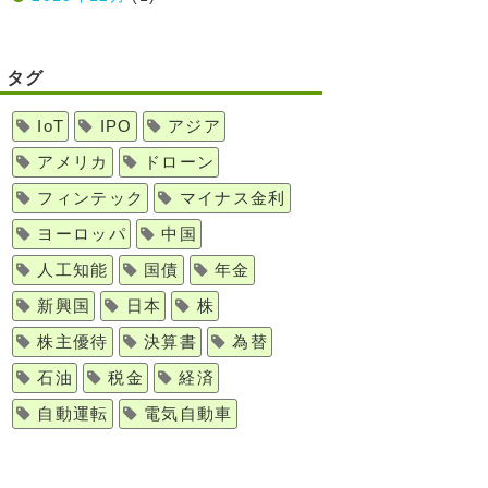
タグ
IoT
IPO
アジア
アメリカ
ドローン
フィンテック
マイナス金利
ヨーロッパ
中国
人工知能
国債
年金
新興国
日本
株
株主優待
決算書
為替
石油
税金
経済
自動運転
電気自動車