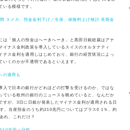
ている模様です。
間 ３メガ、預金金利下げ／生保、保険料上げ検討 長期金
には「個人の預金はへーきへーき」と黒田日銀総裁はアナ
マイナス金利政策を導入しているスイスのオルタナティ
イナス金利を適用しはじめており、銀行の経営状況によっ
ていくのかが不透明であるといえます。
への適用も
導入で日本の銀行がどれほどの打撃を受けるのか、ではな
っている欧州の銀行のニュースを眺めていると、なんだか
ですが、3日に日銀が発表したマイナス金利が適用される日
す。当座預金のうち約210兆円についてはプラス0.1％、約
。あれ、これだけ？
約10兆円＝日銀